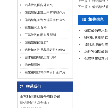
上一篇：
烧结得到
铝溶胶的国内外研究
下一篇：
偏铝酸钠
偏铝酸钠混凝土中有哪些作用
相关信息
偏铝酸钠加到水泥里有什么作...
铝酸钠化工百科
偏铝酸钠在水处
丁基胶乳的配方及配制
哪些因素影响铝
偏铝酸钠的性质?
如何清理偏铝酸
铝酸钠的性质和稳定性如何体...
怎样将偏铝酸钠
固体铝酸钠的怎样溶解
铝酸钠在胶粘剂
纳米铝溶胶
铝酸钠在胶粘剂中有什么作用
联系我们
山东利尔新材股份有限公司
偏铝酸钠咨询专线：