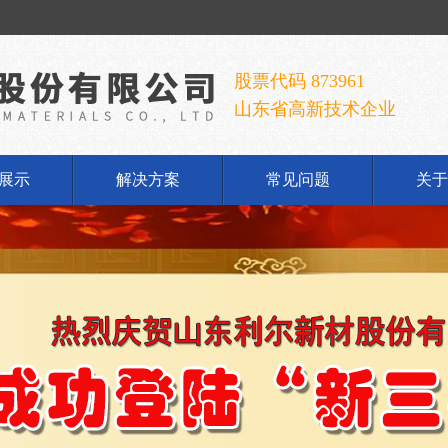
股票代码 873961
山东省高新技术企业
展示
解决方案
常见问题
关于
铝酸钠
公
铝酸钠
企
胶手套
发
荣
联