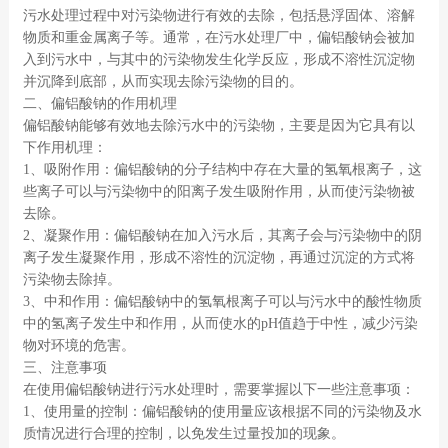
污水处理过程中对污染物进行有效的去除，包括悬浮固体、溶解
物质和重金属离子等。通常，在污水处理厂中，偏铝酸钠会被加
入到污水中，与其中的污染物发生化学反应，形成不溶性沉淀物
并沉降到底部，从而实现去除污染物的目的。
二、偏铝酸钠的作用机理
偏铝酸钠能够有效地去除污水中的污染物，主要是因为它具有以
下作用机理：
1、吸附作用：偏铝酸钠的分子结构中存在大量的氢氧根离子，这
些离子可以与污染物中的阳离子发生吸附作用，从而使污染物被
去除。
2、凝聚作用：偏铝酸钠在加入污水后，其离子会与污染物中的阴
离子发生凝聚作用，形成不溶性的沉淀物，再通过沉淀的方式将
污染物去除掉。
3、中和作用：偏铝酸钠中的氢氧根离子可以与污水中的酸性物质
中的氢离子发生中和作用，从而使水的pH值趋于中性，减少污染
物对环境的危害。
三、注意事项
在使用偏铝酸钠进行污水处理时，需要掌握以下一些注意事项：
1、使用量的控制：偏铝酸钠的使用量应该根据不同的污染物及水
质情况进行合理的控制，以免发生过量投加的现象。