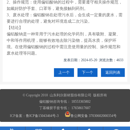
2、操作规范：使用偏铝酸钠的过程中，需要遵守相关操作规范，
如戴好防护手套、口罩等，避免接触到药剂。
3、废水处理：偏铝酸钠在处理污水后，会生成一定量的废水，需
要进行合理的处理，避免对环境造成二次污染。
【结论】
偏铝酸钠是一种常用于污水处理的化学药剂，具有吸附、凝聚、
中和等作用机理，能够有效地去除污染物，提高水质，保护环
境。在使用偏铝酸钠的过程中需注意使用量的控制、操作规范和
废水处理等问题。
发表日期：2024-05-20 浏览次数：4633
上一个
下一个
返回列表
© Copyright 2018 山东利尔新材股份有限公司 版权所有
偏铝酸钠咨询专线：
18553365802
丁基橡胶手套专线：
17658617607
ICP备案：
鲁ICP备15043464号-3
鲁公网安备 37030602000354号