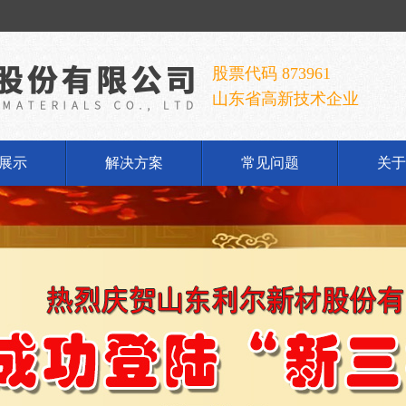
股票代码 873961
山东省高新技术企业
展示
解决方案
常见问题
关于
铝酸钠
公
铝酸钠
企
胶手套
发
荣
联