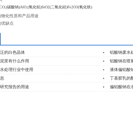
O;(碳酸钠)AlO;(氧化铝)SiO2(二氧化硅)Fe2O3(氧化铁)
的物化性质和产品用途
的优缺点
泛的白色晶体
铝酸钠废水
泥里有什么作用
铝酸钠在喷
水处理行业中使用
液体偏铝酸
息
丁基胶乳的
研究报告的用途
偏铝酸钠在