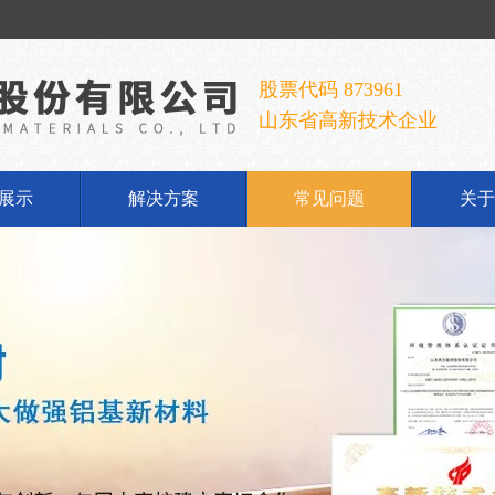
股票代码 873961
山东省高新技术企业
展示
解决方案
常见问题
关于
铝酸钠
公
铝酸钠
企
胶手套
发
荣
联