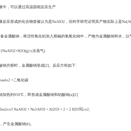
液中，可以通过高温固相反应生产
形成的化合物曾被认为是NaAlO2，但科学研究证明其产物实际上是Na[Al(OH)4] (te
子式制备金属酸钠，将活性氧化铝加入熔融的氢氧化钠中，产物为金属酸钠和水，以
2NaAlO2+H2O(g)↑(水蒸气)
钠共熔时，金属酸钠形成[2]。反应方程如下:
 naalo2 +二氧化碳
加热到950℃，即形成金属酸钠和铝酸钠(a)[2]
和na2co3 NaAlO2 + Na3AlO3 + Al2O3 + 2 + 2 H2O写co2;
，产生金属酸钠(b)。