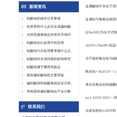
金属酸钠不存在于溶
新闻资讯
铝酸钠的操作注意事项
金属铝与氢氧化钠溶液反应
铝单质和什么反应生成偏铝酸...
以NaAlO2为分
为营造健康稳定的资本市场环...
铝酸钠在白炭黑中的应用
Al2O3+2NaOH=高温=
铝酸钠污水处理要掌握什么注...
当干燥的氧化铝与碳酸
铝酸钠对水泥性能的影响研究
铝酸钠属于哪类危险品
氧化铝+ Na2CO3 = 2
固体偏铝酸钠的主要用途
偏铝酸钠和碳酸氢钠反应方程...
将水化氧化铝和碳酸钠
加热固体偏铝酸钠会不会分解...
(a) 2 Al2O3·H2O + 2
联系我们
后者加热到1200℃时