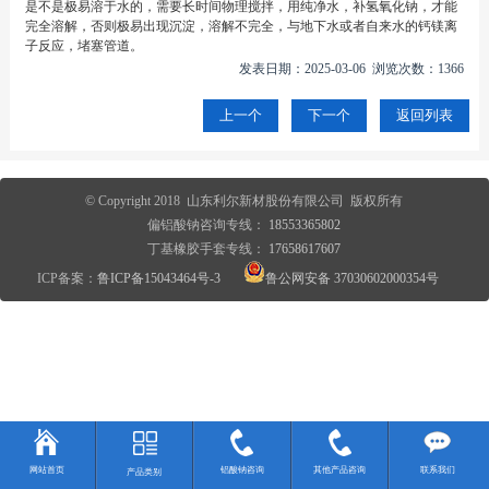
是不是极易溶于水的，需要长时间物理搅拌，用纯净水，补氢氧化钠，才能
完全溶解，否则极易出现沉淀，溶解不完全，与地下水或者自来水的钙镁离
子反应，堵塞管道。
发表日期：2025-03-06 浏览次数：1366
上一个
下一个
返回列表
© Copyright 2018 山东利尔新材股份有限公司 版权所有
偏铝酸钠咨询专线：
18553365802
丁基橡胶手套专线：
17658617607
ICP备案：
鲁ICP备15043464号-3
鲁公网安备 37030602000354号
网站首页
铝酸钠咨询
其他产品咨询
联系我们
产品类别