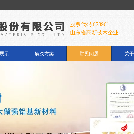
股票代码 873961
山东省高新技术企业
展示
解决方案
常见问题
关于
铝酸钠
公
铝酸钠
企
胶手套
发
荣
联