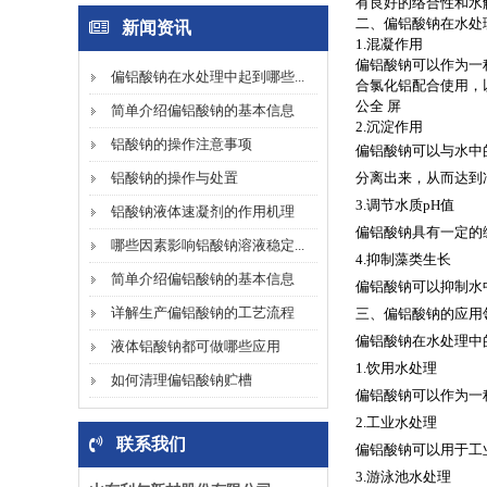
有良好的络合性和水
二、偏铝酸钠在水处
新闻资讯
1.混凝作用
偏铝酸钠可以作为一
偏铝酸钠在水处理中起到哪些...
合氯化铝配合使用，
公全 屏
简单介绍偏铝酸钠的基本信息
2.沉淀作用
铝酸钠的操作注意事项
偏铝酸钠可以与水中
铝酸钠的操作与处置
分离出来，从而达到
3.调节水质pH值
铝酸钠液体速凝剂的作用机理
偏铝酸钠具有一定的
哪些因素影响铝酸钠溶液稳定...
4.抑制藻类生长
简单介绍偏铝酸钠的基本信息
偏铝酸钠可以抑制水
详解生产偏铝酸钠的工艺流程
三、偏铝酸钠的应用
偏铝酸钠在水处理中
液体铝酸钠都可做哪些应用
1.饮用水处理
如何清理偏铝酸钠贮槽
偏铝酸钠可以作为一
2.工业水处理
联系我们
偏铝酸钠可以用于工
3.游泳池水处理