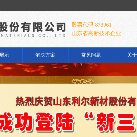
股票代码 873961
山东省高新技术企业
展示
解决方案
常见问题
关于
铝酸钠
公
铝酸钠
企
胶手套
发
荣
联