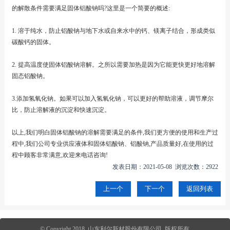
的解散条件需要满足固体铝酸钠吗?这里是一个简要的概述:
1. 溶于纯水，防止铝酸钠与地下水或自来水中的钙、镁离子结合，形成类似
碳酸钙的固体。
2. 提高温度使固体铝酸钠溶解。之所以需要加热是因为它能更快更好地溶解
固态铝酸钠。
3.添加氢氧化钠。如果可以加入氢氧化钠，可以更好的帮助溶液，调节摩尔
比，防止溶解液的沉淀和快速沉淀。
以上,我们明白固体铝酸钠的溶解需要满足的条件,我们更方便的使用和生产过
程中,我们公司专业供应液体和固体铝酸钠、铝酸钠,产品质量好,在使用的过
程中顾客非常满意,欢迎来电话咨询!
发表日期：2021-05-08 浏览次数：2922
上一个
下一个
返回列表
© Copyright 2018 山东利尔新材股份有限公司 版权所有